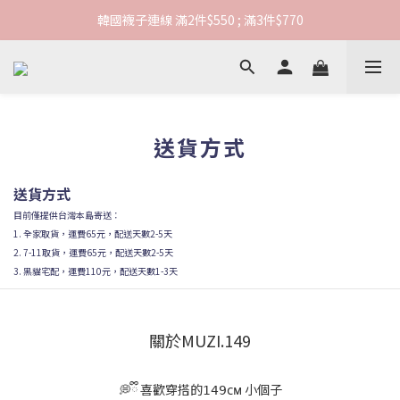
韓國襪子連線 滿2件$550 ; 滿3件$770
韓國襪子連線 滿2件$550 ; 滿3件$770
連線期間滿1000元享超商免運
韓國襪子連線 滿2件$550 ; 滿3件$770
送貨方式
送貨方式
目前僅提供台灣本島寄送：
1. 全家取貨，運費65元，配送天數2-5天
2. 7-11取貨，運費65元，配送天數2-5天
3. 黑貓宅配，運費110元，配送天數1-3天
關於MUZI.149
💭ྀི 喜歡穿搭的𝟣𝟦𝟫ᴄᴍ 小個子