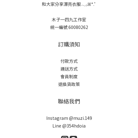
和大家分享漂亮衣服𓂃𓂂ꕤ*.ﾟ
木子一四九工作室
統一編號 60080262
訂購須知
付款方式
運送方式
會員制度
退換貨政策
聯絡我們
Instagram @muzi.149
Line @354hdoia