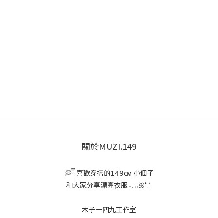
關於MUZI.149
💭ྀི 喜歡穿搭的𝟣𝟦𝟫ᴄᴍ 小個子
和大家分享漂亮衣服𓂃𓂂ꕤ*.ﾟ
木子一四九工作室