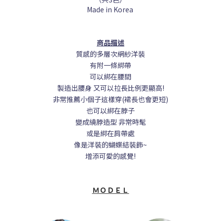
Made in Korea
商品描述
質感的多層次網紗洋裝
有附一條綁帶
可以綁在腰間
製造出腰身 又可以拉長比例更顯高!
非常推薦小個子這樣穿(裙長也會更短)
也可以綁在脖子
變成繞脖造型 非常時髦
或是綁在肩帶處
像是洋裝的蝴蝶結裝飾~
增添可愛的感覺!
ＭＯＤＥＬ