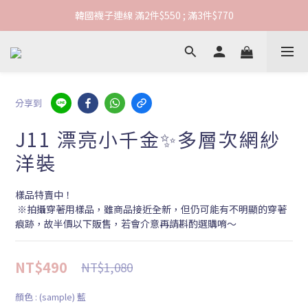
韓國襪子連線 滿2件$550 ; 滿3件$770
韓國襪子連線 滿2件$550 ; 滿3件$770
連線期間滿1000元享超商免運
韓國襪子連線 滿2件$550 ; 滿3件$770
分享到
J11 漂亮小千金✨多層次網紗
洋裝
樣品特賣中！
 ※拍攝穿著用樣品，雖商品接近全新，但仍可能有不明顯的穿著
痕跡，故半價以下販售，若會介意再請斟酌選購唷～
NT$490
NT$1,080
顏色
: (sample) 藍