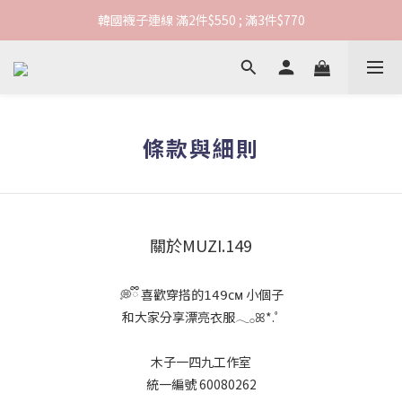
韓國襪子連線 滿2件$550 ; 滿3件$770
韓國襪子連線 滿2件$550 ; 滿3件$770
連線期間滿1000元享超商免運
韓國襪子連線 滿2件$550 ; 滿3件$770
條款與細則
關於MUZI.149
💭ྀི 喜歡穿搭的𝟣𝟦𝟫ᴄᴍ 小個子
和大家分享漂亮衣服𓂃𓂂ꕤ*.ﾟ
木子一四九工作室
統一編號 60080262