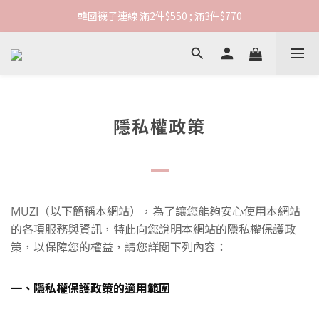
韓國襪子連線 滿2件$550 ; 滿3件$770
韓國襪子連線 滿2件$550 ; 滿3件$770
連線期間滿1000元享超商免運
韓國襪子連線 滿2件$550 ; 滿3件$770
隱私權政策
MUZI（以下簡稱本網站），為了讓您能夠安心使用本網站
的各項服務與資訊，特此向您說明本網站的隱私權保護政
策，以保障您的權益，請您詳閱下列內容：
一、隱私權保護政策的適用範圍