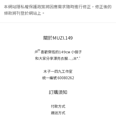
本網站隱私權保護政策將因應需求隨時進行修正，修正後的
條款將刊登於網站上。
關於MUZI.149
💭ྀི 喜歡穿搭的𝟣𝟦𝟫ᴄᴍ 小個子
和大家分享漂亮衣服𓂃𓂂ꕤ*.ﾟ
木子一四九工作室
統一編號 60080262
訂購須知
付款方式
運送方式